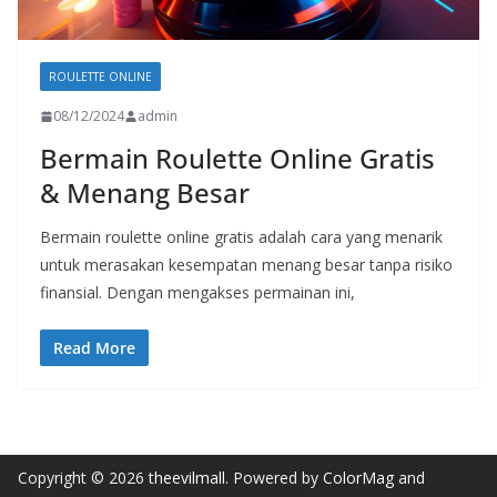
ROULETTE ONLINE
08/12/2024
admin
Bermain Roulette Online Gratis
& Menang Besar
Bermain roulette online gratis adalah cara yang menarik
untuk merasakan kesempatan menang besar tanpa risiko
finansial. Dengan mengakses permainan ini,
Read More
Copyright © 2026
theevilmall
. Powered by
ColorMag
and