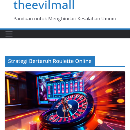
theevilmall
Panduan untuk Menghindari Kesalahan Umum.
Strategi Bertaruh Roulette Online