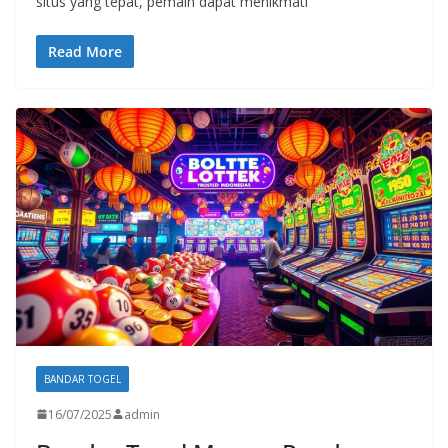
situs yang tepat, pemain dapat menikmati
Read More
BANDAR TOGEL
16/07/2025
admin