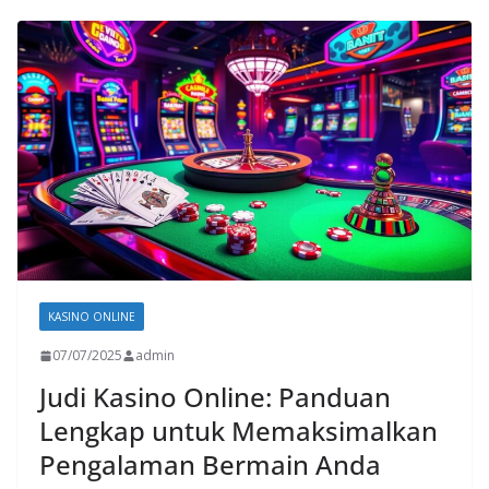
KASINO ONLINE
07/07/2025
admin
Judi Kasino Online: Panduan
Lengkap untuk Memaksimalkan
Pengalaman Bermain Anda