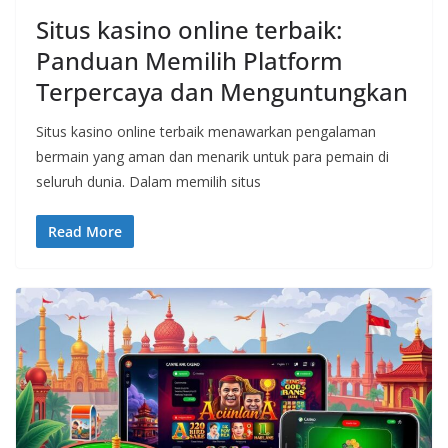
Situs kasino online terbaik:
Panduan Memilih Platform
Terpercaya dan Menguntungkan
Situs kasino online terbaik menawarkan pengalaman
bermain yang aman dan menarik untuk para pemain di
seluruh dunia. Dalam memilih situs
Read More