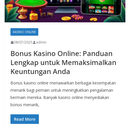
KASINO ONLINE
08/07/2025
admin
Bonus Kasino Online: Panduan
Lengkap untuk Memaksimalkan
Keuntungan Anda
Bonus kasino online menawarkan berbagai kesempatan
menarik bagi pemain untuk meningkatkan pengalaman
bermain mereka. Banyak kasino online menyediakan
bonus menarik,
Read More