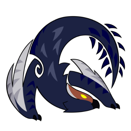
Skip
to
content