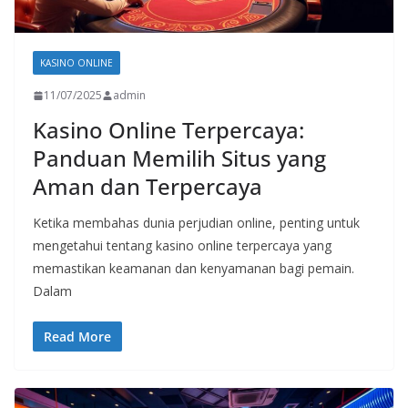
KASINO ONLINE
11/07/2025
admin
Kasino Online Terpercaya:
Panduan Memilih Situs yang
Aman dan Terpercaya
Ketika membahas dunia perjudian online, penting untuk
mengetahui tentang kasino online terpercaya yang
memastikan keamanan dan kenyamanan bagi pemain.
Dalam
Read More