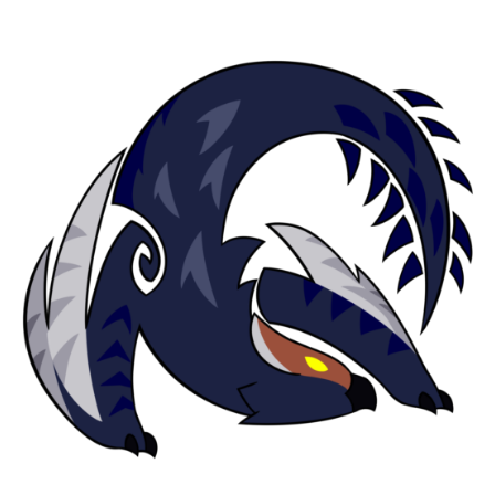
Skip
to
content