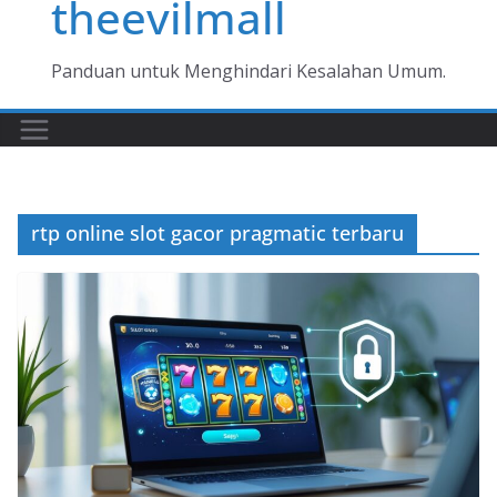
theevilmall
Panduan untuk Menghindari Kesalahan Umum.
rtp online slot gacor pragmatic terbaru