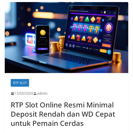
RTP SLOT
13/03/2026
admin
RTP Slot Online Resmi Minimal
Deposit Rendah dan WD Cepat
untuk Pemain Cerdas