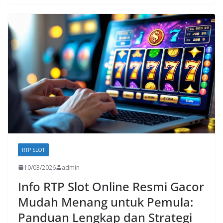
RTP SLOT
10/03/2026
admin
Info RTP Slot Online Resmi Gacor
Mudah Menang untuk Pemula:
Panduan Lengkap dan Strategi