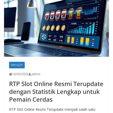
RTP SLOT
16/03/2026
admin
RTP Slot Online Resmi Terupdate
dengan Statistik Lengkap untuk
Pemain Cerdas
RTP Slot Online Resmi Terupdate menjadi salah satu