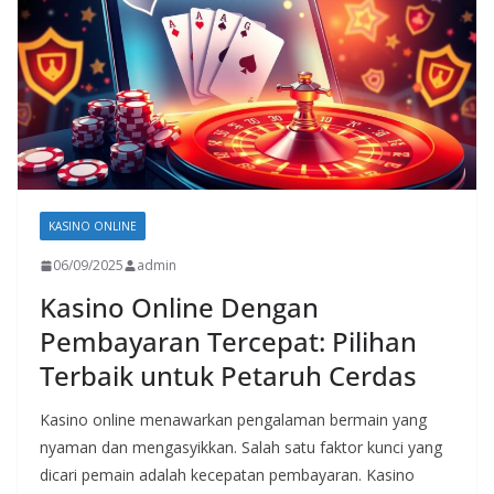
KASINO ONLINE
06/09/2025
admin
Kasino Online Dengan
Pembayaran Tercepat: Pilihan
Terbaik untuk Petaruh Cerdas
Kasino online menawarkan pengalaman bermain yang
nyaman dan mengasyikkan. Salah satu faktor kunci yang
dicari pemain adalah kecepatan pembayaran. Kasino