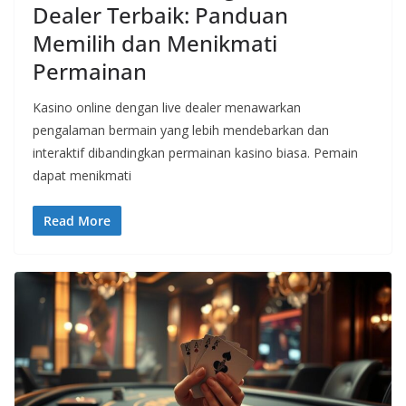
Dealer Terbaik: Panduan
Memilih dan Menikmati
Permainan
Kasino online dengan live dealer menawarkan
pengalaman bermain yang lebih mendebarkan dan
interaktif dibandingkan permainan kasino biasa. Pemain
dapat menikmati
Read More