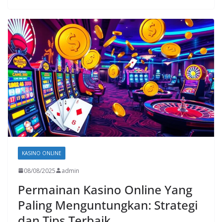
KASINO ONLINE
08/08/2025
admin
Permainan Kasino Online Yang
Paling Menguntungkan: Strategi
dan Tips Terbaik