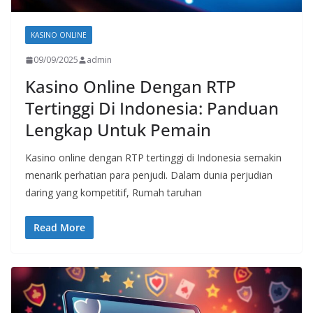
KASINO ONLINE
09/09/2025
admin
Kasino Online Dengan RTP
Tertinggi Di Indonesia: Panduan
Lengkap Untuk Pemain
Kasino online dengan RTP tertinggi di Indonesia semakin
menarik perhatian para penjudi. Dalam dunia perjudian
daring yang kompetitif, Rumah taruhan
Read More