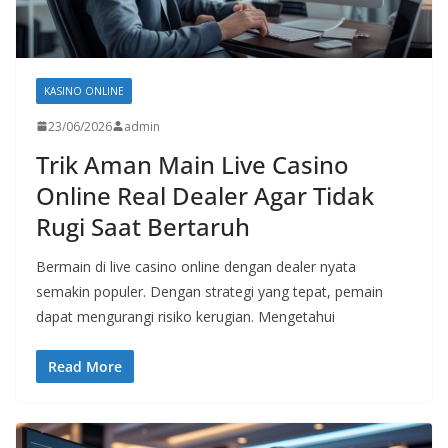
KASINO ONLINE
23/06/2026
admin
Trik Aman Main Live Casino
Online Real Dealer Agar Tidak
Rugi Saat Bertaruh
Bermain di live casino online dengan dealer nyata
semakin populer. Dengan strategi yang tepat, pemain
dapat mengurangi risiko kerugian. Mengetahui
Read More