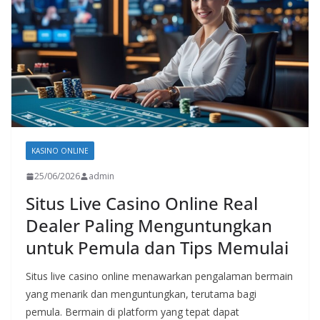
KASINO ONLINE
25/06/2026
admin
Situs Live Casino Online Real
Dealer Paling Menguntungkan
untuk Pemula dan Tips Memulai
Situs live casino online menawarkan pengalaman bermain
yang menarik dan menguntungkan, terutama bagi
pemula. Bermain di platform yang tepat dapat