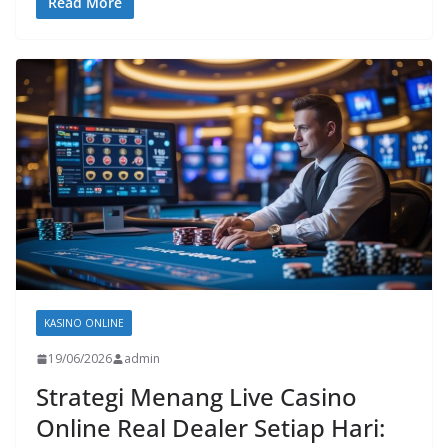
Read More
KASINO ONLINE
19/06/2026
admin
Strategi Menang Live Casino
Online Real Dealer Setiap Hari: