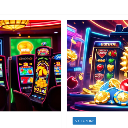
SLOT ONLINE