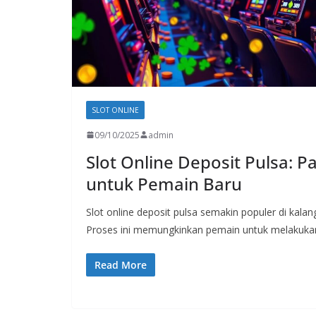
SLOT ONLINE
09/10/2025
admin
Slot Online Deposit Pulsa: 
untuk Pemain Baru
Slot online deposit pulsa semakin populer di kala
Proses ini memungkinkan pemain untuk melakuka
Read More