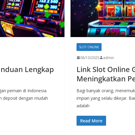
SLOT ONLINE
08/10/2025
admin
Panduan Lengkap
Link Slot Onlin
Meningkatkan P
ngan pemain di Indonesia.
Bagi banyak orang, menemuka
n deposit dengan mudah
impian yang selalu dikejar. 
adalah
Read More