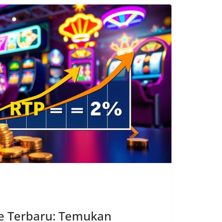
ne Terbaru: Temukan