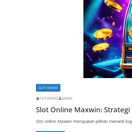
SLOT ONLINE
12/10/2025
admin
Slot Online Maxwin: Strateg
Slot online Maxwin merupakan pilihan menarik ba