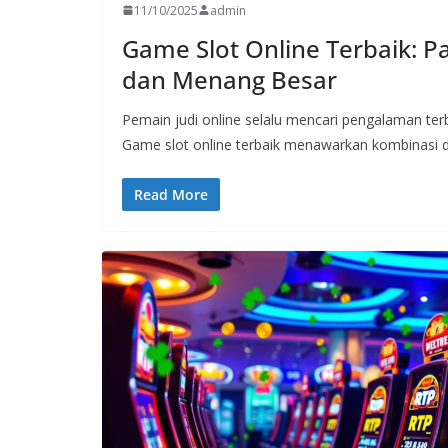
11/10/2025
admin
Game Slot Online Terbaik: 
dan Menang Besar
Pemain judi online selalu mencari pengalaman ter
Game slot online terbaik menawarkan kombinasi da
Read More