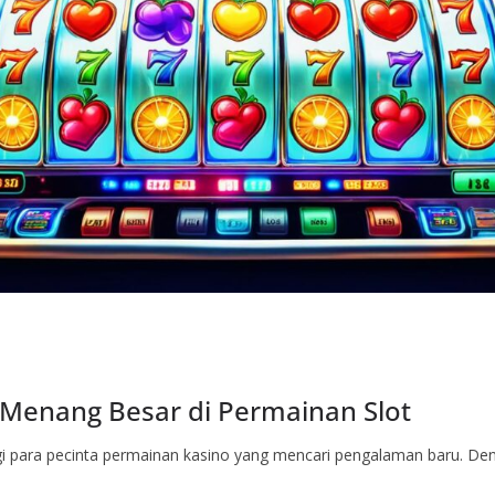
i Menang Besar di Permainan Slot
gi para pecinta permainan kasino yang mencari pengalaman baru. D