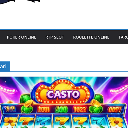
POKER ONLINE
RTP SLOT
ROULETTE ONLINE
TAR
ari