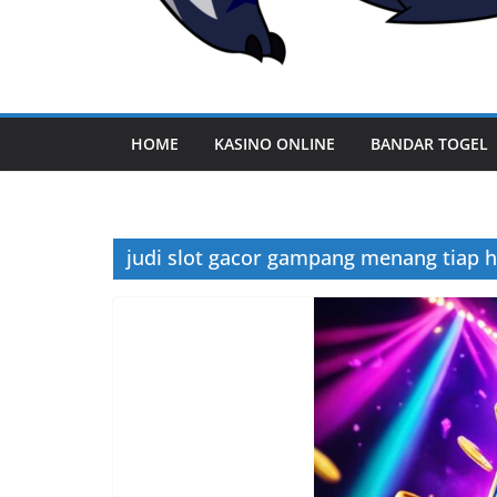
HOME
KASINO ONLINE
BANDAR TOGEL
judi slot gacor gampang menang tiap h