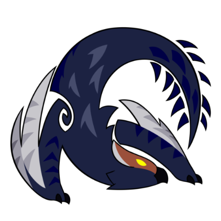
Skip
to
content