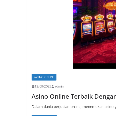
KASINO ONLINE
13/09/2025
admin
Asino Online Terbaik Denga
Dalam dunia perjudian online, menemukan asino y