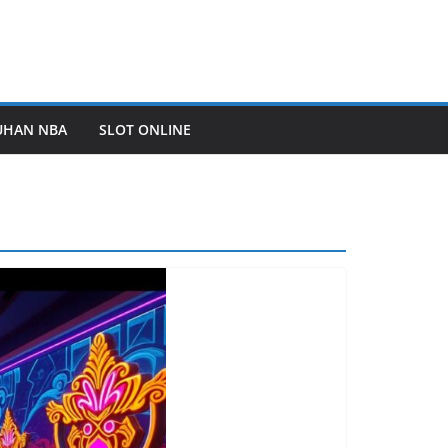
UHAN NBA
SLOT ONLINE