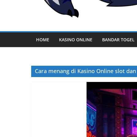
HOME
KASINO ONLINE
BANDAR TOGEL
Cara menang di Kasino Online slot dan 