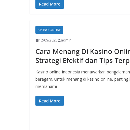
Read More
KASINO ONLINE
12/09/2025
admin
Cara Menang Di Kasino Onli
Strategi Efektif dan Tips Ter
Kasino online Indonesia menawarkan pengalaman
beragam. Untuk menang di kasino online, penting
memahami
Read More