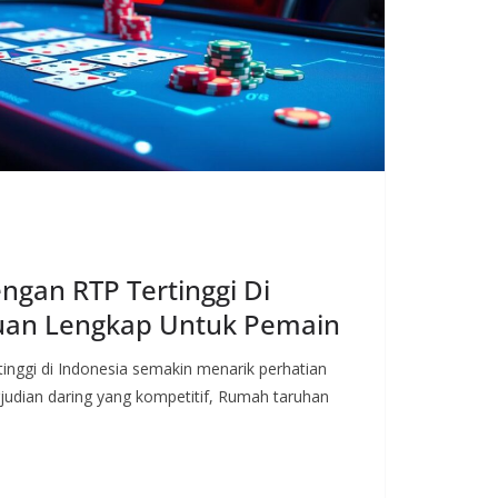
ngan RTP Tertinggi Di
uan Lengkap Untuk Pemain
inggi di Indonesia semakin menarik perhatian
rjudian daring yang kompetitif, Rumah taruhan