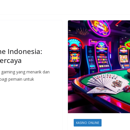
ne Indonesia:
percaya
 gaming yang menarik dan
 bagi pemain untuk
KASINO ONLINE