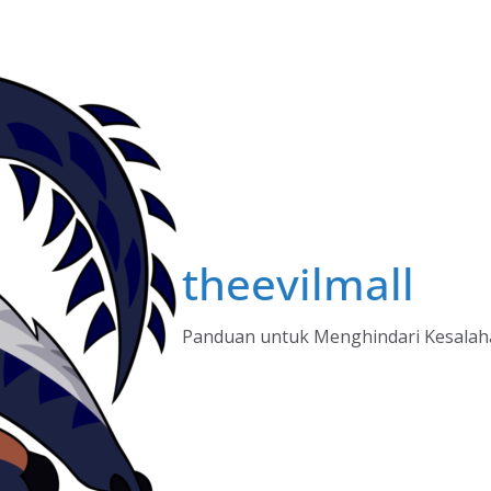
theevilmall
Panduan untuk Menghindari Kesala