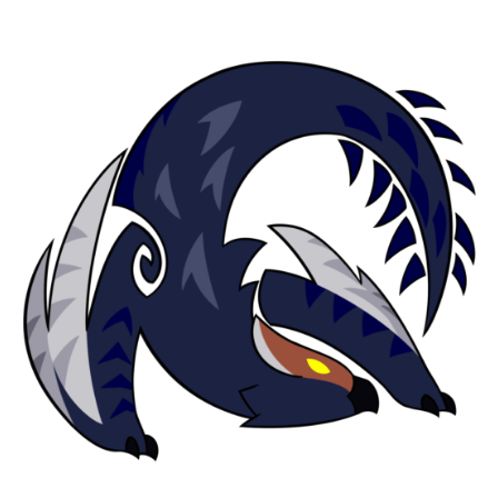
Skip
to
content