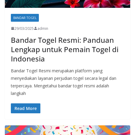
BANDAR TOGEL
29/03/2025
admin
Bandar Togel Resmi: Panduan
Lengkap untuk Pemain Togel di
Indonesia
Bandar Togel Resmi merupakan platform yang
menyediakan layanan perjudian togel secara legal dan
terpercaya. Mengetahui bandar togel resmi adalah
langkah
Read More