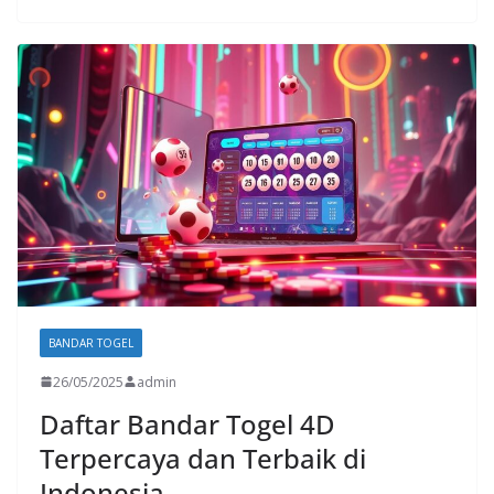
BANDAR TOGEL
26/05/2025
admin
Daftar Bandar Togel 4D
Terpercaya dan Terbaik di
Indonesia