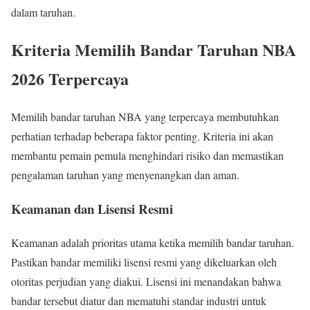
dalam taruhan.
Kriteria Memilih Bandar Taruhan NBA
2026 Terpercaya
Memilih bandar taruhan NBA yang terpercaya membutuhkan
perhatian terhadap beberapa faktor penting. Kriteria ini akan
membantu pemain pemula menghindari risiko dan memastikan
pengalaman taruhan yang menyenangkan dan aman.
Keamanan dan Lisensi Resmi
Keamanan adalah prioritas utama ketika memilih bandar taruhan.
Pastikan bandar memiliki lisensi resmi yang dikeluarkan oleh
otoritas perjudian yang diakui. Lisensi ini menandakan bahwa
bandar tersebut diatur dan mematuhi standar industri untuk