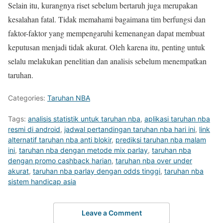
Selain itu, kurangnya riset sebelum bertaruh juga merupakan
kesalahan fatal. Tidak memahami bagaimana tim berfungsi dan
faktor-faktor yang mempengaruhi kemenangan dapat membuat
keputusan menjadi tidak akurat. Oleh karena itu, penting untuk
selalu melakukan penelitian dan analisis sebelum menempatkan
taruhan.
Categories:
Taruhan NBA
Tags:
analisis statistik untuk taruhan nba
,
aplikasi taruhan nba
resmi di android
,
jadwal pertandingan taruhan nba hari ini
,
link
alternatif taruhan nba anti blokir
,
prediksi taruhan nba malam
ini
,
taruhan nba dengan metode mix parlay
,
taruhan nba
dengan promo cashback harian
,
taruhan nba over under
akurat
,
taruhan nba parlay dengan odds tinggi
,
taruhan nba
sistem handicap asia
Leave a Comment