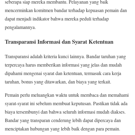
seberapa siap mereka membantu. Pelayanan yang baik
mencerminkan komitmen bandar terhadap kepuasan pemain dan
dapat menjadi indikator bahwa mereka peduli terhadap
pengalamannya.
Transparansi Informasi dan Syarat Ketentuan
Transparansi adalah kriteria kunci lainnya. Bandar taruhan yang
terpercaya harus memberikan informasi yang jelas dan mudah
dipahami mengenai syarat dan ketentuan, termasuk cara kerja
taruhan, bonus yang ditawarkan, dan biaya yang terkait.
Pemain perlu meluangkan waktu untuk membaca dan memahami
syarat-syarat ini sebelum membuat keputusan. Pastikan tidak ada
biaya tersembunyi dan bahwa seluruh informasi mudah diakses.
Bandar yang transparan cenderung lebih dapat dipercaya dan
menciptakan hubungan yang lebih baik dengan para pemain.