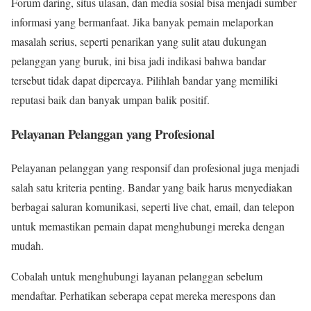
Forum daring, situs ulasan, dan media sosial bisa menjadi sumber
informasi yang bermanfaat. Jika banyak pemain melaporkan
masalah serius, seperti penarikan yang sulit atau dukungan
pelanggan yang buruk, ini bisa jadi indikasi bahwa bandar
tersebut tidak dapat dipercaya. Pilihlah bandar yang memiliki
reputasi baik dan banyak umpan balik positif.
Pelayanan Pelanggan yang Profesional
Pelayanan pelanggan yang responsif dan profesional juga menjadi
salah satu kriteria penting. Bandar yang baik harus menyediakan
berbagai saluran komunikasi, seperti live chat, email, dan telepon
untuk memastikan pemain dapat menghubungi mereka dengan
mudah.
Cobalah untuk menghubungi layanan pelanggan sebelum
mendaftar. Perhatikan seberapa cepat mereka merespons dan