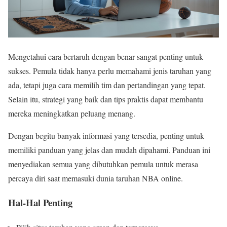
Mengetahui cara bertaruh dengan benar sangat penting untuk
sukses. Pemula tidak hanya perlu memahami jenis taruhan yang
ada, tetapi juga cara memilih tim dan pertandingan yang tepat.
Selain itu, strategi yang baik dan tips praktis dapat membantu
mereka meningkatkan peluang menang.
Dengan begitu banyak informasi yang tersedia, penting untuk
memiliki panduan yang jelas dan mudah dipahami. Panduan ini
menyediakan semua yang dibutuhkan pemula untuk merasa
percaya diri saat memasuki dunia taruhan NBA online.
Hal-Hal Penting