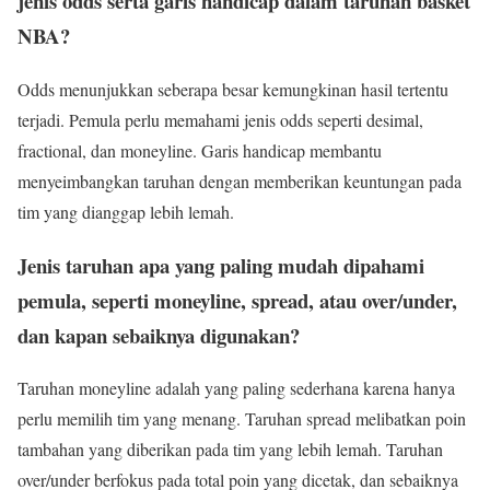
jenis odds serta garis handicap dalam taruhan basket
NBA?
Odds menunjukkan seberapa besar kemungkinan hasil tertentu
terjadi. Pemula perlu memahami jenis odds seperti desimal,
fractional, dan moneyline. Garis handicap membantu
menyeimbangkan taruhan dengan memberikan keuntungan pada
tim yang dianggap lebih lemah.
Jenis taruhan apa yang paling mudah dipahami
pemula, seperti moneyline, spread, atau over/under,
dan kapan sebaiknya digunakan?
Taruhan moneyline adalah yang paling sederhana karena hanya
perlu memilih tim yang menang. Taruhan spread melibatkan poin
tambahan yang diberikan pada tim yang lebih lemah. Taruhan
over/under berfokus pada total poin yang dicetak, dan sebaiknya