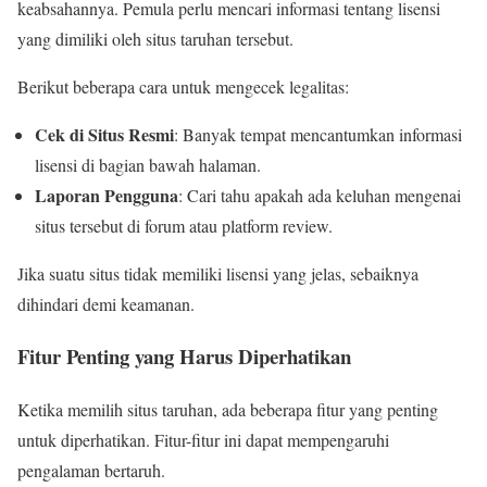
keabsahannya. Pemula perlu mencari informasi tentang lisensi
yang dimiliki oleh situs taruhan tersebut.
Berikut beberapa cara untuk mengecek legalitas:
Cek di Situs Resmi
: Banyak tempat mencantumkan informasi
lisensi di bagian bawah halaman.
Laporan Pengguna
: Cari tahu apakah ada keluhan mengenai
situs tersebut di forum atau platform review.
Jika suatu situs tidak memiliki lisensi yang jelas, sebaiknya
dihindari demi keamanan.
Fitur Penting yang Harus Diperhatikan
Ketika memilih situs taruhan, ada beberapa fitur yang penting
untuk diperhatikan. Fitur-fitur ini dapat mempengaruhi
pengalaman bertaruh.