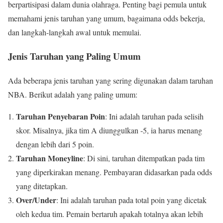
berpartisipasi dalam dunia olahraga. Penting bagi pemula untuk
memahami jenis taruhan yang umum, bagaimana odds bekerja,
dan langkah-langkah awal untuk memulai.
Jenis Taruhan yang Paling Umum
Ada beberapa jenis taruhan yang sering digunakan dalam taruhan
NBA. Berikut adalah yang paling umum:
Taruhan Penyebaran Poin
: Ini adalah taruhan pada selisih
skor. Misalnya, jika tim A diunggulkan -5, ia harus menang
dengan lebih dari 5 poin.
Taruhan Moneyline
: Di sini, taruhan ditempatkan pada tim
yang diperkirakan menang. Pembayaran didasarkan pada odds
yang ditetapkan.
Over/Under
: Ini adalah taruhan pada total poin yang dicetak
oleh kedua tim. Pemain bertaruh apakah totalnya akan lebih