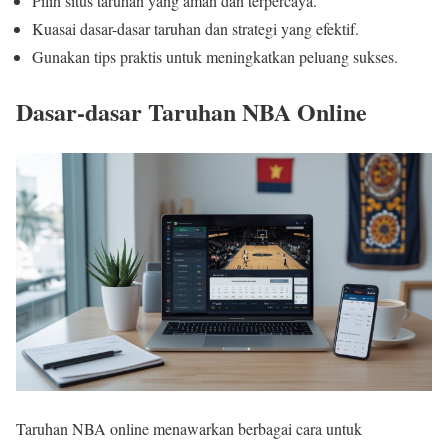
Pilih situs taruhan yang aman dan terpercaya.
Kuasai dasar-dasar taruhan dan strategi yang efektif.
Gunakan tips praktis untuk meningkatkan peluang sukses.
Dasar-dasar Taruhan NBA Online
Taruhan NBA online menawarkan berbagai cara untuk