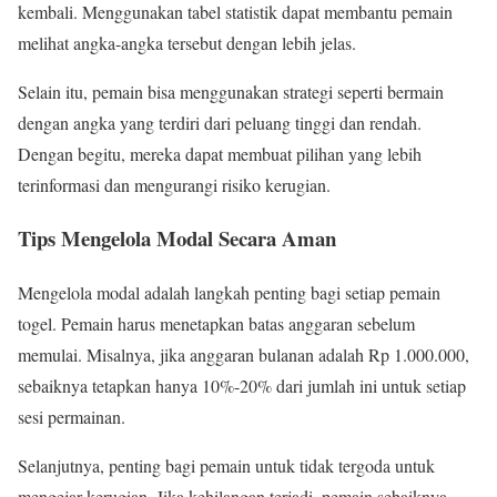
kembali. Menggunakan tabel statistik dapat membantu pemain
melihat angka-angka tersebut dengan lebih jelas.
Selain itu, pemain bisa menggunakan strategi seperti bermain
dengan angka yang terdiri dari peluang tinggi dan rendah.
Dengan begitu, mereka dapat membuat pilihan yang lebih
terinformasi dan mengurangi risiko kerugian.
Tips Mengelola Modal Secara Aman
Mengelola modal adalah langkah penting bagi setiap pemain
togel. Pemain harus menetapkan batas anggaran sebelum
memulai. Misalnya, jika anggaran bulanan adalah Rp 1.000.000,
sebaiknya tetapkan hanya 10%-20% dari jumlah ini untuk setiap
sesi permainan.
Selanjutnya, penting bagi pemain untuk tidak tergoda untuk
mengejar kerugian. Jika kehilangan terjadi, pemain sebaiknya