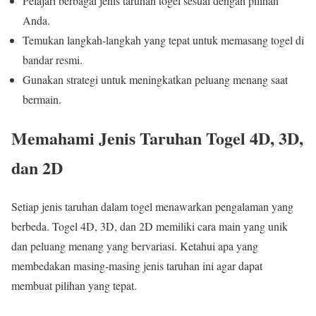
Pelajari berbagai jenis taruhan togel sesuai dengan pilihan
Anda.
Temukan langkah-langkah yang tepat untuk memasang togel di
bandar resmi.
Gunakan strategi untuk meningkatkan peluang menang saat
bermain.
Memahami Jenis Taruhan Togel 4D, 3D,
dan 2D
Setiap jenis taruhan dalam togel menawarkan pengalaman yang
berbeda. Togel 4D, 3D, dan 2D memiliki cara main yang unik
dan peluang menang yang bervariasi. Ketahui apa yang
membedakan masing-masing jenis taruhan ini agar dapat
membuat pilihan yang tepat.