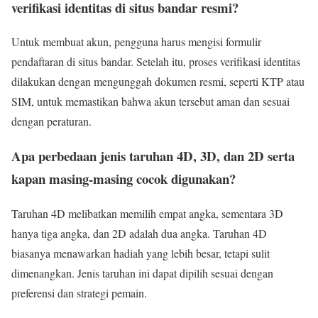
verifikasi identitas di situs bandar resmi?
Untuk membuat akun, pengguna harus mengisi formulir
pendaftaran di situs bandar. Setelah itu, proses verifikasi identitas
dilakukan dengan mengunggah dokumen resmi, seperti KTP atau
SIM, untuk memastikan bahwa akun tersebut aman dan sesuai
dengan peraturan.
Apa perbedaan jenis taruhan 4D, 3D, dan 2D serta
kapan masing-masing cocok digunakan?
Taruhan 4D melibatkan memilih empat angka, sementara 3D
hanya tiga angka, dan 2D adalah dua angka. Taruhan 4D
biasanya menawarkan hadiah yang lebih besar, tetapi sulit
dimenangkan. Jenis taruhan ini dapat dipilih sesuai dengan
preferensi dan strategi pemain.