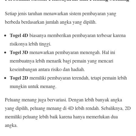
Setiap jenis taruhan menawarkan sistem pembayaran yang
berbeda berdasarkan jumlah angka yang dipilih.
Togel 4D
biasanya memberikan pembayaran terbesar karena
risikonya lebih tinggi.
Togel 3D
menawarkan pembayaran menengah. Hal ini
membuatnya lebih menarik bagi pemain yang mencari
keseimbangan antara risiko dan hadiah.
Togel 2D
memiliki pembayaran terendah, tetapi pemain lebih
mungkin untuk menang.
Peluang menang juga bervariasi. Dengan lebih banyak angka
yang dipilih, peluang menang di 4D lebih rendah. Sebaliknya, 2D
memiliki peluang lebih baik karena hanya memerlukan dua
angka.