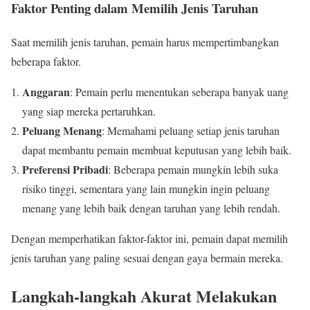
Faktor Penting dalam Memilih Jenis Taruhan
Saat memilih jenis taruhan, pemain harus mempertimbangkan
beberapa faktor.
Anggaran
: Pemain perlu menentukan seberapa banyak uang
yang siap mereka pertaruhkan.
Peluang Menang
: Memahami peluang setiap jenis taruhan
dapat membantu pemain membuat keputusan yang lebih baik.
Preferensi Pribadi
: Beberapa pemain mungkin lebih suka
risiko tinggi, sementara yang lain mungkin ingin peluang
menang yang lebih baik dengan taruhan yang lebih rendah.
Dengan memperhatikan faktor-faktor ini, pemain dapat memilih
jenis taruhan yang paling sesuai dengan gaya bermain mereka.
Langkah-langkah Akurat Melakukan