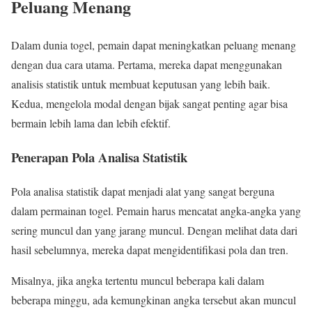
Peluang Menang
Dalam dunia togel, pemain dapat meningkatkan peluang menang
dengan dua cara utama. Pertama, mereka dapat menggunakan
analisis statistik untuk membuat keputusan yang lebih baik.
Kedua, mengelola modal dengan bijak sangat penting agar bisa
bermain lebih lama dan lebih efektif.
Penerapan Pola Analisa Statistik
Pola analisa statistik dapat menjadi alat yang sangat berguna
dalam permainan togel. Pemain harus mencatat angka-angka yang
sering muncul dan yang jarang muncul. Dengan melihat data dari
hasil sebelumnya, mereka dapat mengidentifikasi pola dan tren.
Misalnya, jika angka tertentu muncul beberapa kali dalam
beberapa minggu, ada kemungkinan angka tersebut akan muncul