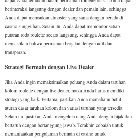
dapat Anda temukan dalam permainan roulette biasa. Anda dapat
berinteraksi langsung dengan dealer dan pemain lain, sehingga
Anda dapat merasakan atmosfer yang sama dengan berada di
casino sungguhan. Selain itu, Anda dapat memonitor setiap
putaran roda roulette secara langsung, sehingga Anda dapat
memastikan bahwa permainan berjalan dengan adil dan
transparan.
Strategi Bermain dengan Live Dealer
Jika Anda ingin memaksimalkan peluang Anda dalam taruhan
kolom roulette dengan live dealer, maka Anda harus memiliki
strategi yang baik. Pertama, pastikan Anda memahami betul
aturan dasar taruhan kolom dan variasi taruhan yang tersedia.
Selain itu, pastikan Anda mengelola uang Anda dengan bijak dan
bertaruh dengan bertanggung jawab. Terakhir, cobalah untuk
memanfaatkan pengalaman bermain di casino untuk