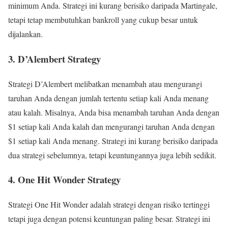
minimum Anda. Strategi ini kurang berisiko daripada Martingale,
tetapi tetap membutuhkan bankroll yang cukup besar untuk
dijalankan.
3. D’Alembert Strategy
Strategi D’Alembert melibatkan menambah atau mengurangi
taruhan Anda dengan jumlah tertentu setiap kali Anda menang
atau kalah. Misalnya, Anda bisa menambah taruhan Anda dengan
$1 setiap kali Anda kalah dan mengurangi taruhan Anda dengan
$1 setiap kali Anda menang. Strategi ini kurang berisiko daripada
dua strategi sebelumnya, tetapi keuntungannya juga lebih sedikit.
4. One Hit Wonder Strategy
Strategi One Hit Wonder adalah strategi dengan risiko tertinggi
tetapi juga dengan potensi keuntungan paling besar. Strategi ini