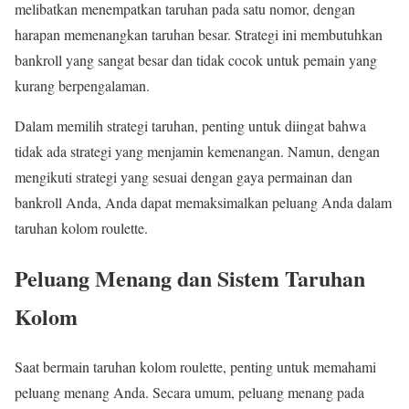
melibatkan menempatkan taruhan pada satu nomor, dengan
harapan memenangkan taruhan besar. Strategi ini membutuhkan
bankroll yang sangat besar dan tidak cocok untuk pemain yang
kurang berpengalaman.
Dalam memilih strategi taruhan, penting untuk diingat bahwa
tidak ada strategi yang menjamin kemenangan. Namun, dengan
mengikuti strategi yang sesuai dengan gaya permainan dan
bankroll Anda, Anda dapat memaksimalkan peluang Anda dalam
taruhan kolom roulette.
Peluang Menang dan Sistem Taruhan
Kolom
Saat bermain taruhan kolom roulette, penting untuk memahami
peluang menang Anda. Secara umum, peluang menang pada