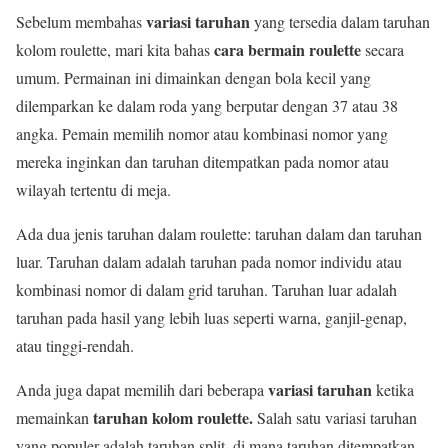
variasi taruhan
Sebelum membahas
yang tersedia dalam taruhan
cara bermain roulette
kolom roulette, mari kita bahas
secara
umum. Permainan ini dimainkan dengan bola kecil yang
dilemparkan ke dalam roda yang berputar dengan 37 atau 38
angka. Pemain memilih nomor atau kombinasi nomor yang
mereka inginkan dan taruhan ditempatkan pada nomor atau
wilayah tertentu di meja.
Ada dua jenis taruhan dalam roulette: taruhan dalam dan taruhan
luar. Taruhan dalam adalah taruhan pada nomor individu atau
kombinasi nomor di dalam grid taruhan. Taruhan luar adalah
taruhan pada hasil yang lebih luas seperti warna, ganjil-genap,
atau tinggi-rendah.
variasi taruhan
Anda juga dapat memilih dari beberapa
ketika
taruhan kolom roulette.
memainkan
Salah satu variasi taruhan
yang populer adalah taruhan split, di mana taruhan ditempatkan