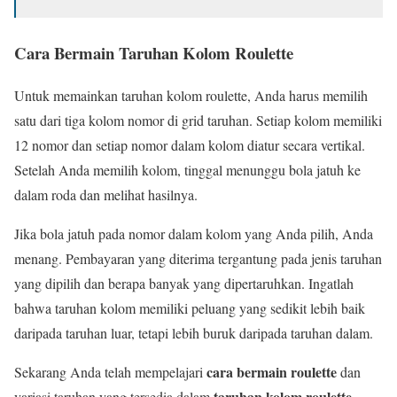
Cara Bermain Taruhan Kolom Roulette
Untuk memainkan taruhan kolom roulette, Anda harus memilih
satu dari tiga kolom nomor di grid taruhan. Setiap kolom memiliki
12 nomor dan setiap nomor dalam kolom diatur secara vertikal.
Setelah Anda memilih kolom, tinggal menunggu bola jatuh ke
dalam roda dan melihat hasilnya.
Jika bola jatuh pada nomor dalam kolom yang Anda pilih, Anda
menang. Pembayaran yang diterima tergantung pada jenis taruhan
yang dipilih dan berapa banyak yang dipertaruhkan. Ingatlah
bahwa taruhan kolom memiliki peluang yang sedikit lebih baik
daripada taruhan luar, tetapi lebih buruk daripada taruhan dalam.
cara bermain roulette
Sekarang Anda telah mempelajari
dan
taruhan kolom roulette.
variasi taruhan yang tersedia dalam