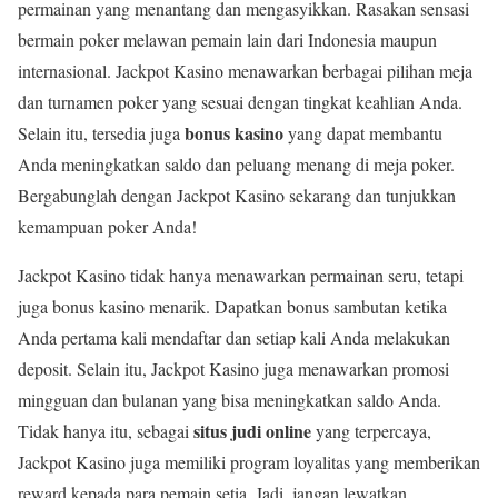
permainan yang menantang dan mengasyikkan. Rasakan sensasi
bermain poker melawan pemain lain dari Indonesia maupun
internasional. Jackpot Kasino menawarkan berbagai pilihan meja
dan turnamen poker yang sesuai dengan tingkat keahlian Anda.
bonus kasino
Selain itu, tersedia juga
yang dapat membantu
Anda meningkatkan saldo dan peluang menang di meja poker.
Bergabunglah dengan Jackpot Kasino sekarang dan tunjukkan
kemampuan poker Anda!
Jackpot Kasino tidak hanya menawarkan permainan seru, tetapi
juga bonus kasino menarik. Dapatkan bonus sambutan ketika
Anda pertama kali mendaftar dan setiap kali Anda melakukan
deposit. Selain itu, Jackpot Kasino juga menawarkan promosi
mingguan dan bulanan yang bisa meningkatkan saldo Anda.
situs judi online
Tidak hanya itu, sebagai
yang terpercaya,
Jackpot Kasino juga memiliki program loyalitas yang memberikan
reward kepada para pemain setia. Jadi, jangan lewatkan