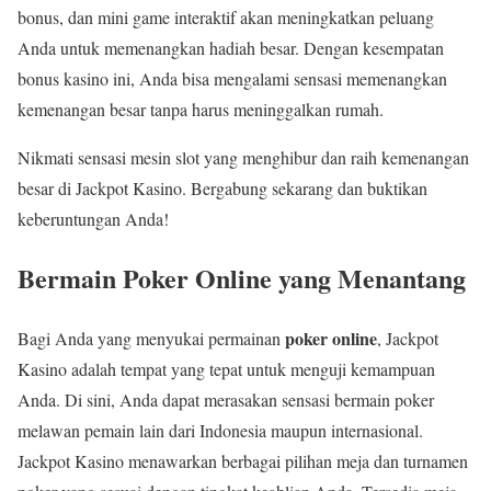
bonus, dan mini game interaktif akan meningkatkan peluang
Anda untuk memenangkan hadiah besar. Dengan kesempatan
bonus kasino ini, Anda bisa mengalami sensasi memenangkan
kemenangan besar tanpa harus meninggalkan rumah.
Nikmati sensasi mesin slot yang menghibur dan raih kemenangan
besar di Jackpot Kasino. Bergabung sekarang dan buktikan
keberuntungan Anda!
Bermain Poker Online yang Menantang
poker online
Bagi Anda yang menyukai permainan
, Jackpot
Kasino adalah tempat yang tepat untuk menguji kemampuan
Anda. Di sini, Anda dapat merasakan sensasi bermain poker
melawan pemain lain dari Indonesia maupun internasional.
Jackpot Kasino menawarkan berbagai pilihan meja dan turnamen