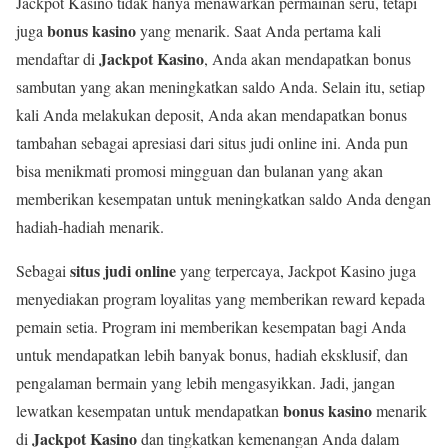
Jackpot Kasino tidak hanya menawarkan permainan seru, tetapi
bonus kasino
juga
yang menarik. Saat Anda pertama kali
Jackpot Kasino
mendaftar di
, Anda akan mendapatkan bonus
sambutan yang akan meningkatkan saldo Anda. Selain itu, setiap
kali Anda melakukan deposit, Anda akan mendapatkan bonus
tambahan sebagai apresiasi dari situs judi online ini. Anda pun
bisa menikmati promosi mingguan dan bulanan yang akan
memberikan kesempatan untuk meningkatkan saldo Anda dengan
hadiah-hadiah menarik.
situs judi online
Sebagai
yang terpercaya, Jackpot Kasino juga
menyediakan program loyalitas yang memberikan reward kepada
pemain setia. Program ini memberikan kesempatan bagi Anda
untuk mendapatkan lebih banyak bonus, hadiah eksklusif, dan
pengalaman bermain yang lebih mengasyikkan. Jadi, jangan
bonus kasino
lewatkan kesempatan untuk mendapatkan
menarik
Jackpot Kasino
di
dan tingkatkan kemenangan Anda dalam