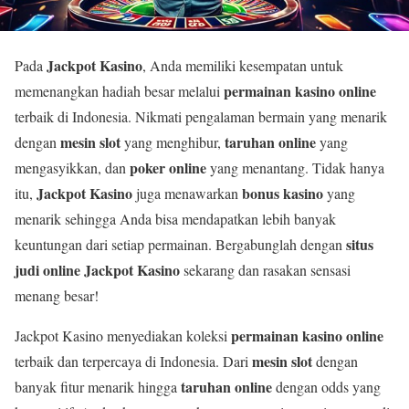
Jackpot Kasino
Pada
, Anda memiliki kesempatan untuk
permainan kasino online
memenangkan hadiah besar melalui
terbaik di Indonesia. Nikmati pengalaman bermain yang menarik
mesin slot
taruhan online
dengan
yang menghibur,
yang
poker online
mengasyikkan, dan
yang menantang. Tidak hanya
Jackpot Kasino
bonus kasino
itu,
juga menawarkan
yang
menarik sehingga Anda bisa mendapatkan lebih banyak
situs
keuntungan dari setiap permainan. Bergabunglah dengan
judi online
Jackpot Kasino
sekarang dan rasakan sensasi
menang besar!
permainan kasino online
Jackpot Kasino menyediakan koleksi
mesin slot
terbaik dan terpercaya di Indonesia. Dari
dengan
taruhan online
banyak fitur menarik hingga
dengan odds yang