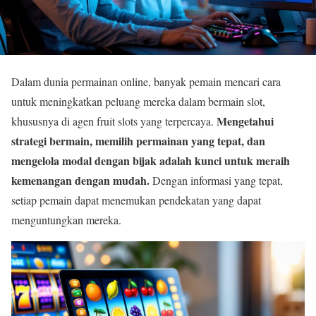
Dalam dunia permainan online, banyak pemain mencari cara
untuk meningkatkan peluang mereka dalam bermain slot,
Mengetahui
khususnya di agen fruit slots yang terpercaya.
strategi bermain, memilih permainan yang tepat, dan
mengelola modal dengan bijak adalah kunci untuk meraih
kemenangan dengan mudah.
Dengan informasi yang tepat,
setiap pemain dapat menemukan pendekatan yang dapat
menguntungkan mereka.