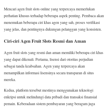
Mencari agen fruit slots online yang terpercaya memerlukan
perhatian khusus terhadap beberapa aspek penting. Pembaca akan
menemukan beberapa ciri khas agen yang sah, proses verifikasi
yang jelas, dan pentingnya dukungan pelanggan yang konsisten.
Ciri-ciri Agen Fruit Slots Resmi dan Aman
Agen fruit slots yang resmi dan aman memiliki beberapa ciri khas
yang dapat dikenali. Pertama, lisensi dari otoritas perjudian
sebagai tanda keabsahan. Agen yang terpercaya akan
menampilkan informasi lisensinya secara transparan di situs
mereka.
Kedua, platform tersebut mestinya menggunakan teknologi
enkripsi untuk melindungi data pribadi dan transaksi finansial
pemain. Keberadaan sistem pembayaran yang beragam juga