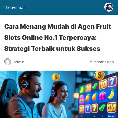
theevilmall
Cara Menang Mudah di Agen Fruit
Slots Online No.1 Terpercaya:
Strategi Terbaik untuk Sukses
admin
5 months ago