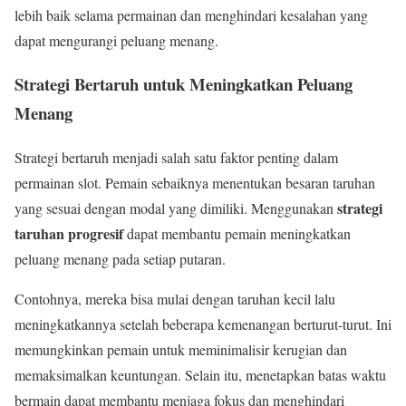
lebih baik selama permainan dan menghindari kesalahan yang
dapat mengurangi peluang menang.
Strategi Bertaruh untuk Meningkatkan Peluang
Menang
Strategi bertaruh menjadi salah satu faktor penting dalam
permainan slot. Pemain sebaiknya menentukan besaran taruhan
strategi
yang sesuai dengan modal yang dimiliki. Menggunakan
taruhan progresif
dapat membantu pemain meningkatkan
peluang menang pada setiap putaran.
Contohnya, mereka bisa mulai dengan taruhan kecil lalu
meningkatkannya setelah beberapa kemenangan berturut-turut. Ini
memungkinkan pemain untuk meminimalisir kerugian dan
memaksimalkan keuntungan. Selain itu, menetapkan batas waktu
bermain dapat membantu menjaga fokus dan menghindari