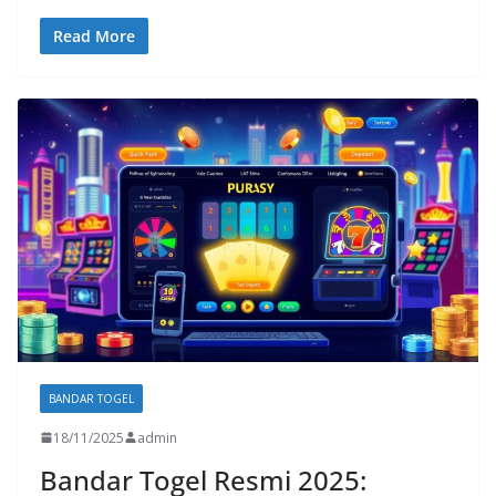
Read More
BANDAR TOGEL
18/11/2025
admin
Bandar Togel Resmi 2025: