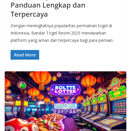
Panduan Lengkap dan
Terpercaya
Dengan meningkatnya popularitas permainan togel di
Indonesia, Bandar Togel Resmi 2025 menawarkan
platform yang aman dan terpercaya bagi para pemain.
Read More