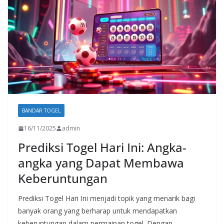
BANDAR TOGEL
16/11/2025
admin
Prediksi Togel Hari Ini: Angka-
angka yang Dapat Membawa
Keberuntungan
Prediksi Togel Hari Ini menjadi topik yang menarik bagi
banyak orang yang berharap untuk mendapatkan
keberuntungan dalam permainan togel. Dengan